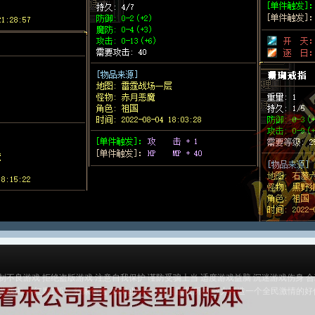
制不良游戏 拒绝盗版游戏 注意自我保护 谨防受骗上当 适度游戏益脑 沉迷游戏伤身 
游戏由 《红魔176》 独家运营 All rights reserved. 版权所有 致力打造一个全民激情的