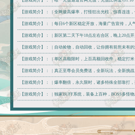
【游戏简介】：
|
唯一充值通道官网充值，充值比例金币1:10
【游戏简介】：
|
全网最高爆率，打怪狂出光柱，惊喜连连，
【游戏简介】：
|
每日6个新区稳定开放，海量广告宣传，人
【游戏简介】：
|
新区第二天下午18点左右合区，晚上20点
【游戏简介】：
|
自动捡物，自动回收，让你拥有前所未有的
【游戏简介】：
|
单区高额限时，上百高额回收件，稳定打米
【游戏简介】：
|
真正至尊会员免费送，全新玩法，全新挑战
【游戏简介】：
|
爆率翻倍，永久限时，诸多特殊全部靠打，
【游戏简介】：
|
独家BUFF系统，装备上百种，BOSS多