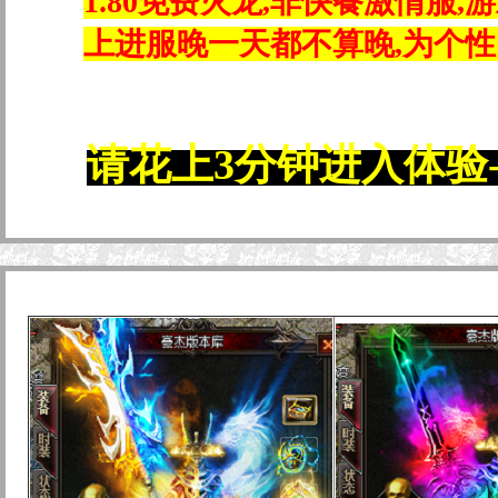
1.80免费火龙,非快餐激情服
上进服晚一天都不算晚,为个
请花上3分钟进入体验