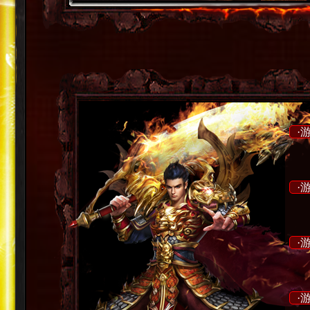
·
·
·
·