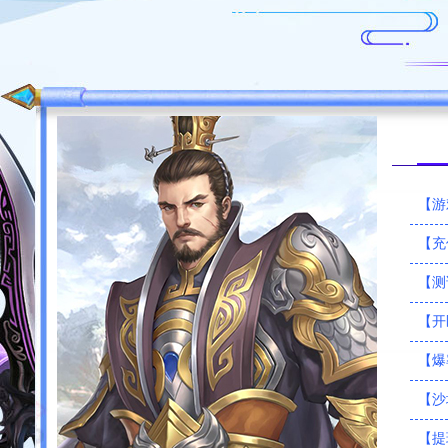
【游
【充
【测
【开
【爆
【沙
【提